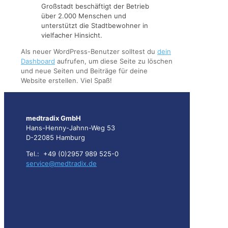
Großstadt beschäftigt der Betrieb
über 2.000 Menschen und
unterstützt die Stadtbewohner in
vielfacher Hinsicht.
Als neuer WordPress-Benutzer solltest du
dein
Dashboard
aufrufen, um diese Seite zu löschen
und neue Seiten und Beiträge für deine
Website erstellen. Viel Spaß!
medtradix GmbH
Hans-Henny-Jahnn-Weg 53
D-22085 Hamburg
Tel.: +49 (0)2957 989 525-0
service@medtradix.de